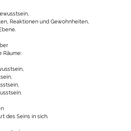
ewusstsein, 
ken, Reaktionen und Gewohnheiten,
 Ebene.
über
re Räume:
usstsein,
sein,
stsein,
usstsein.
en
rt des Seins in sich.