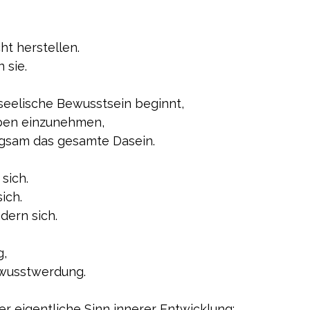
ht herstellen.
 sie.
eelische Bewusstsein beginnt,
ben einzunehmen,
ngsam das gesamte Dasein.
sich.
ich.
ern sich.
g,
wusstwerdung.
der eigentliche Sinn innerer Entwicklung: