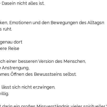
Dasein nicht alles ist.
nken, Emotionen und den Bewegungen des Alltagsn
 ruht.
 genau dort
nere Reise
ach einer besseren Version des Menschen,
le Anstrengung,
ames Öffnen des Bewusstseins selbst.
lässt sich nicht erzwingen.
illig.
gt darin ein großes Missverständnis vieler spirituelle