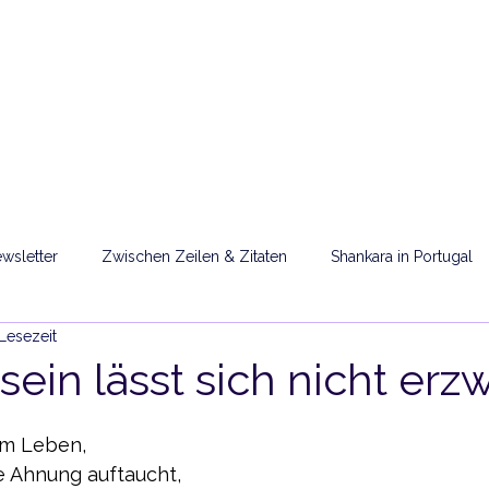
OME
SARLA MA
TERMINE
PODCAST
ORT SH
wsletter
Zwischen Zeilen & Zitaten
Shankara in Portugal
 Lesezeit
orte
Gebete
ein lässt sich nicht erz
rnen bewertet.
im Leben,
le Ahnung auftaucht,