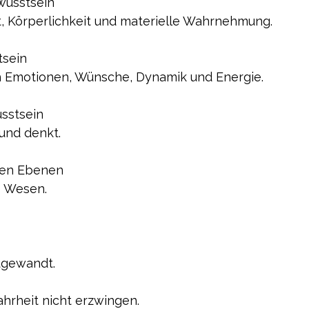
wusstsein
 Körperlichkeit und materielle Wahrnehmung.
tsein
h Emotionen, Wünsche, Dynamik und Energie.
sstsein
 und denkt.
esen Ebenen 
e Wesen.
ugewandt.
hrheit nicht erzwingen.