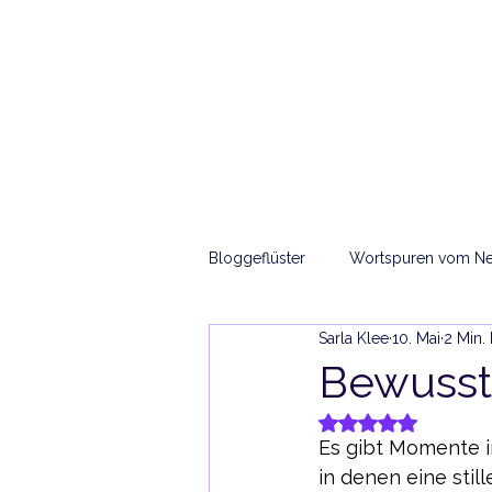
Sarla Ma
H
und das Integrale
Bewusstsein
Bloggeflüster
Wortspuren vom Ne
Sarla Klee
10. Mai
2 Min.
Morgendämmerung der Sonnenw
Bewussts
Mit NaN von 5 Ste
Es gibt Momente 
in denen eine stil