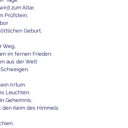
ird zum Altar,
m Prüfstein,
bor
öttlichen Geburt.
er Weg,
en im fernen Frieden.
en aus der Welt
 Schweigen.
ein Irrtum.
tes Leuchten.
ein Geheimnis,
t den Keim des Himmels.
chien,