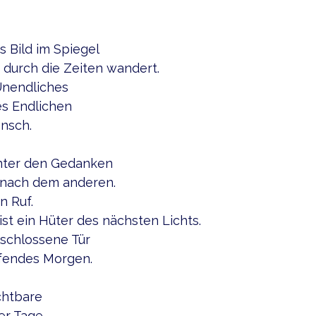
s Bild im Spiegel
 durch die Zeiten wandert.
Unendliches
es Endlichen
nsch.
inter den Gedanken
r nach dem anderen.
n Ruf.
st ein Hüter des nächsten Lichts.
rschlossene Tür
afendes Morgen.
chtbare
er Tage.