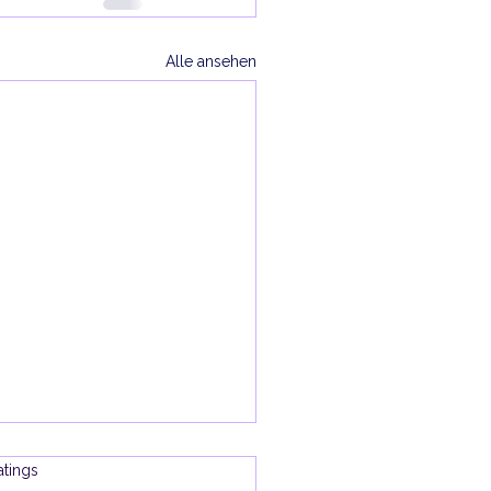
Alle ansehen
wertet.
atings