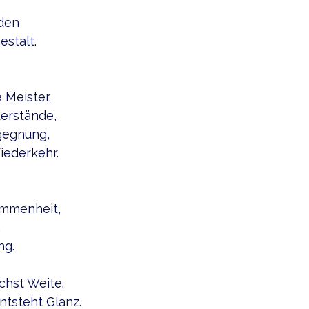
e
nden
estalt.
 Meister.
derstände,
gegnung,
iederkehr.
ommenheit,
,
ng.
chst Weite.
ntsteht Glanz.