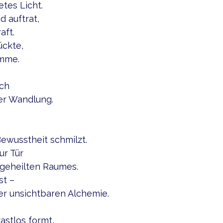
tes Licht.
 auftrat,
aft.
ückte,
mme.
ich
er Wandlung.
,
ewusstheit schmilzt.
ur Tür
ngeheilten Raumes.
st –
er unsichtbaren Alchemie.
astlos formt,