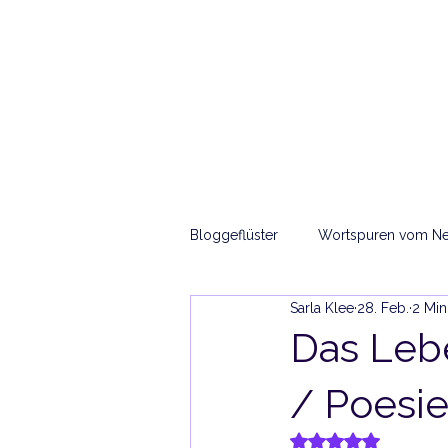
Sarla Ma
H
und das Integrale
Bewusstsein
Bloggeflüster
Wortspuren vom Ne
Sarla Klee
28. Feb.
2 Min
Morgendämmerung der Sonnenw
Das Leb
/ Poesi
Mit NaN von 5 Ste