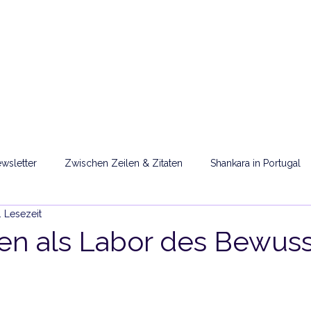
OME
SARLA MA
TERMINE
PODCAST
ORT SH
wsletter
Zwischen Zeilen & Zitaten
Shankara in Portugal
. Lesezeit
orte
Gebete
en als Labor des Bewuss
e
rnen bewertet.