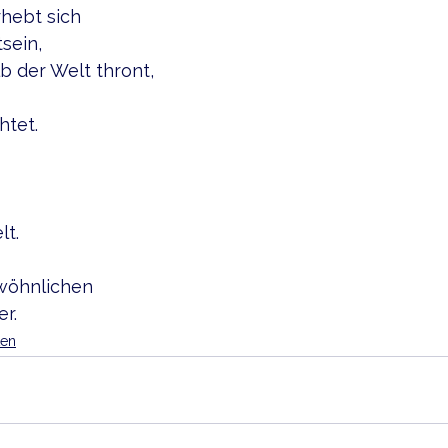
rhebt sich
sein,
b der Welt thront,
htet.
lt.
wöhnlichen
r. 
ten