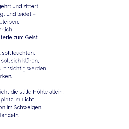
ehrt und zittert,
gt und leidet –
bleiben.
hrlich
terie zum Geist.
 soll leuchten,
oll sich klären,
durchsichtig werden
rken.
cht die stille Höhle allein,
latz im Licht.
ion im Schweigen,
Handeln.