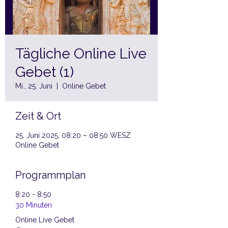
Tägliche Online Live
Gebet (1)
Mi., 25. Juni
  |  
Online Gebet
Zeit & Ort
25. Juni 2025, 08:20 – 08:50 WESZ
Online Gebet
Programmplan
8:20 - 8:50
30 Minuten
Online Live Gebet