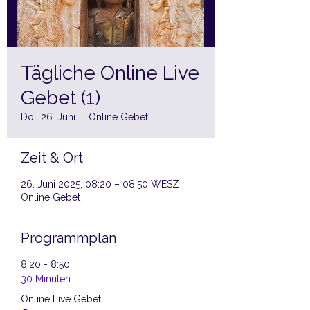
Tägliche Online Live
Gebet (1)
Do., 26. Juni
  |  
Online Gebet
Zeit & Ort
26. Juni 2025, 08:20 – 08:50 WESZ
Online Gebet
Programmplan
8:20 - 8:50
30 Minuten
Online Live Gebet