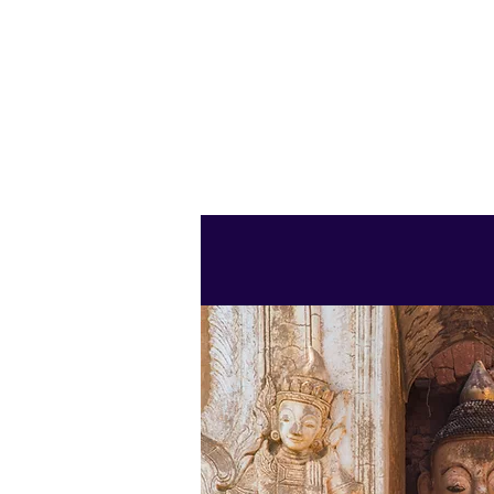
Sarla Ma
H
und das Integrale
Bewusstsein