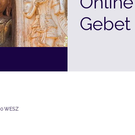
Online
Gebet 
:50 WESZ