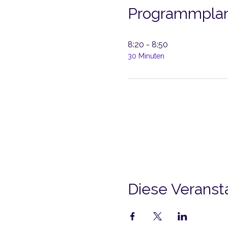
Programmpla
8:20 - 8:50
30 Minuten
Diese Veransta