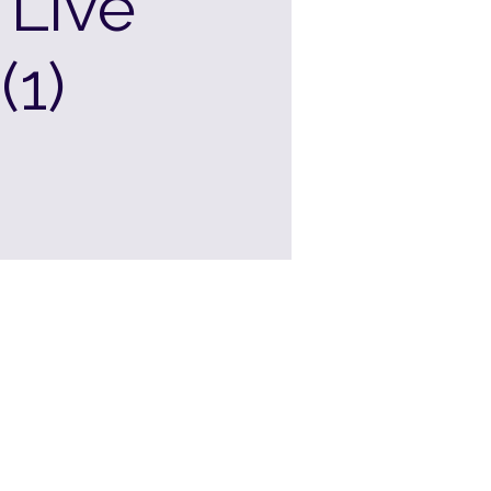
 Live
(1)