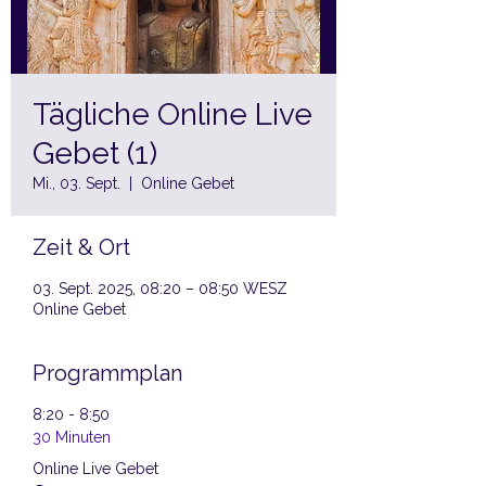
Tägliche Online Live
Gebet (1)
Mi., 03. Sept.
  |  
Online Gebet
Zeit & Ort
03. Sept. 2025, 08:20 – 08:50 WESZ
Online Gebet
Programmplan
8:20 - 8:50
30 Minuten
Online Live Gebet