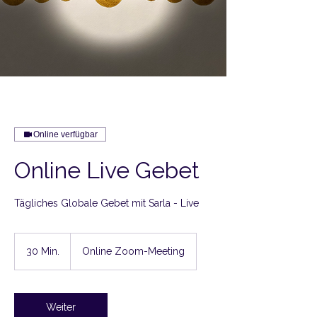
Online verfügbar
Online Live Gebet
Tägliches Globale Gebet mit Sarla - Live
30 Min.
3
Online Zoom-Meeting
0
M
i
n
Weiter