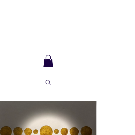
Sarla Ma
und das Integrale
Bewusstsein