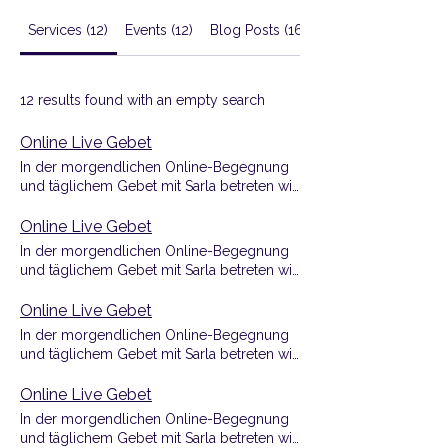
Services (12)
Events (12)
Blog Posts (16)
12 results found with an empty search
Online Live Gebet
In der morgendlichen Online-Begegnung
und täglichem Gebet mit Sarla betreten wir
gemeinsam einen Raum der Ruhe und
Stille. Mit Klang, Segens- und
Online Live Gebet
Friedenswünschen für alle Wesen,
In der morgendlichen Online-Begegnung
verbundener Stille und anschließendem
und täglichem Gebet mit Sarla betreten wir
geistigen Darshan . Jeder ist herzlich
gemeinsam einen Raum der Ruhe und
willkommen Teil dieser morgendlichen
Stille. Mit Klang, Segens- und
Online Live Gebet
Begegnung zu sein.
Friedenswünschen für alle Wesen,
In der morgendlichen Online-Begegnung
verbundener Stille und anschließendem
und täglichem Gebet mit Sarla betreten wir
geistigen Darshan . Jeder ist herzlich
gemeinsam einen Raum der Ruhe und
willkommen Teil dieser morgendlichen
Stille. Mit Klang, Segens- und
Online Live Gebet
Begegnung zu sein.
Friedenswünschen für alle Wesen,
In der morgendlichen Online-Begegnung
verbundener Stille und anschließendem
und täglichem Gebet mit Sarla betreten wir