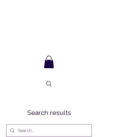
Sarla Ma
and integral
consciousness
Search results