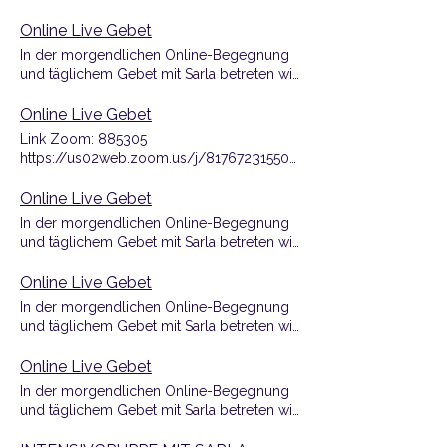
geistigen Darshan . Jeder ist herzlich
gemeinsam einen Raum der Ruhe und
willkommen Teil dieser morgendlichen
Stille. Mit Klang, Segens- und
Online Live Gebet
Begegnung zu sein.
Friedenswünschen für alle Wesen,
In der morgendlichen Online-Begegnung
verbundener Stille und anschließendem
und täglichem Gebet mit Sarla betreten wir
geistigen Darshan . Jeder ist herzlich
gemeinsam einen Raum der Ruhe und
willkommen Teil dieser morgendlichen
Stille. Mit Klang, Segens- und
Online Live Gebet
Begegnung zu sein.
Friedenswünschen für alle Wesen,
Link Zoom: 885305
verbundener Stille und anschließendem
https://us02web.zoom.us/j/81767231550?
geistigen Darshan . Jeder ist herzlich
pwd=Fbh4tUximBc328NrX9H7wbCHaUko6c.1
willkommen Teil dieser morgendlichen
Online Live Gebet
Begegnung zu sein.
In der morgendlichen Online-Begegnung
und täglichem Gebet mit Sarla betreten wir
gemeinsam einen Raum der Ruhe und
Stille. Mit Klang, Segens- und
Online Live Gebet
Friedenswünschen für alle Wesen,
In der morgendlichen Online-Begegnung
verbundener Stille und anschließendem
und täglichem Gebet mit Sarla betreten wir
geistigen Darshan . Jeder ist herzlich
gemeinsam einen Raum der Ruhe und
willkommen Teil dieser morgendlichen
Stille. Mit Klang, Segens- und
Online Live Gebet
Begegnung zu sein.
Friedenswünschen für alle Wesen,
In der morgendlichen Online-Begegnung
verbundener Stille und anschließendem
und täglichem Gebet mit Sarla betreten wir
geistigen Darshan . Jeder ist herzlich
gemeinsam einen Raum der Ruhe und
willkommen Teil dieser morgendlichen