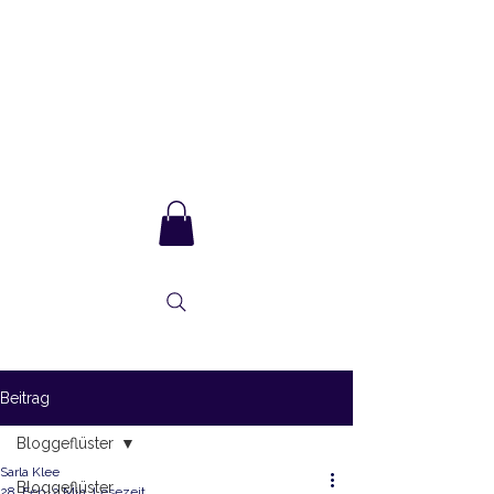
Sarla Ma
und das Integrale
Bewusstsein
Beitrag
Bloggeflüster
Sarla Klee
Bloggeflüster
28. Feb.
2 Min. Lesezeit