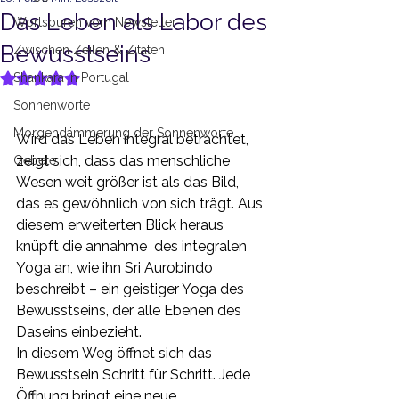
Das Leben als Labor des
Wortspuren vom Newsletter
Bewusstseins
Zwischen Zeilen & Zitaten
Shankara in Portugal
Mit NaN von 5 Sternen bewertet.
Sonnenworte
Morgendämmerung der Sonnenworte
Wird das Leben integral betrachtet, 
zeigt sich, dass das menschliche 
Gebete
Wesen weit größer ist als das Bild, 
das es gewöhnlich von sich trägt. Aus 
diesem erweiterten Blick heraus 
knüpft die annahme  des integralen 
Yoga an, wie ihn Sri Aurobindo 
beschreibt – ein geistiger Yoga des 
Bewusstseins, der alle Ebenen des 
Daseins einbezieht.
In diesem Weg öffnet sich das 
Bewusstsein Schritt für Schritt. Jede 
Öffnung bringt eine neue 