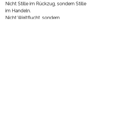
Nicht Stille im Rückzug, sondern Stille 
im Handeln.
Nicht Weltflucht, sondern 
Transformation des irdischen 
Bewusstseins.
So findet das neue Bewusstsein 
seinen Raum im materiellen Dasein –
nicht außerhalb der Welt, sondern 
mitten in ihr.
Sonnenworte
Alle ansehen
Aktuelle Beiträge