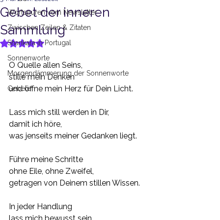
Gebet der inneren
Wortspuren vom Newsletter
Sammlung
Zwischen Zeilen & Zitaten
Shankara in Portugal
Mit NaN von 5 Sternen bewertet.
Sonnenworte
O Quelle allen Seins,
Morgendämmerung der Sonnenworte
stille mein Denken
und öffne mein Herz für Dein Licht.
Gebete
Lass mich still werden in Dir,
damit ich höre,
was jenseits meiner Gedanken liegt.
Führe meine Schritte
ohne Eile, ohne Zweifel,
getragen von Deinem stillen Wissen.
In jeder Handlung
lass mich bewusst sein,