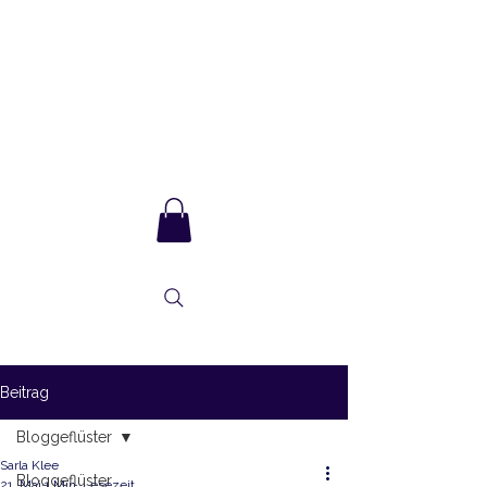
Sarla Ma
und das Integrale
Bewusstsein
Beitrag
Bloggeflüster
Sarla Klee
Bloggeflüster
21. Mai
1 Min. Lesezeit