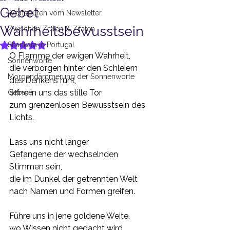
Gebet
Wortspuren vom Newsletter
Wahrheitsbewusstsein
Zwischen Zeilen & Zitaten
Shankara in Portugal
Mit NaN von 5 Sternen bewertet.
O Flamme der ewigen Wahrheit,
Sonnenworte
die verborgen hinter den Schleiern 
Morgendämmerung der Sonnenworte
des Denkens ruht,
öffne in uns das stille Tor
Gebete
zum grenzenlosen Bewusstsein des 
Lichts.
Lass uns nicht länger
Gefangene der wechselnden 
Stimmen sein,
die im Dunkel der getrennten Welt
nach Namen und Formen greifen.
Führe uns in jene goldene Weite,
wo Wissen nicht gedacht wird,